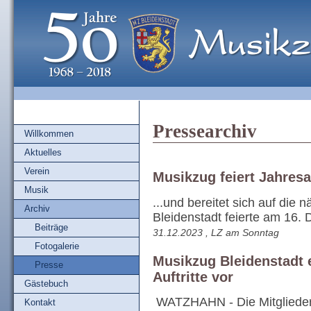
Pressearchiv
Willkommen
Aktuelles
Verein
Musikzug feiert Jahres
Musik
...und bereitet sich auf die 
Archiv
Bleidenstadt feierte am 16. D
Beiträge
31.12.2023 , LZ am Sonntag
Fotogalerie
Musikzug Bleidenstadt e
Presse
Auftritte vor
Gästebuch
WATZHAHN - Die Mitglieder
Kontakt