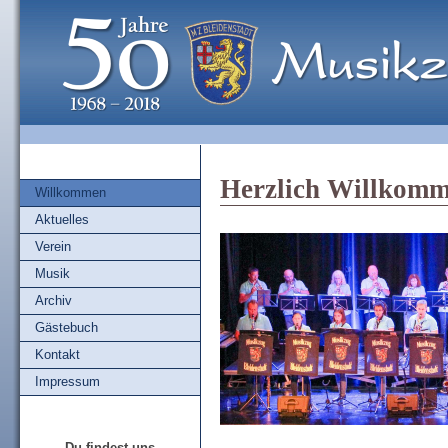
Herzlich Willkom
Willkommen
Aktuelles
Verein
Musik
Archiv
Gästebuch
Kontakt
Impressum
Du findest uns