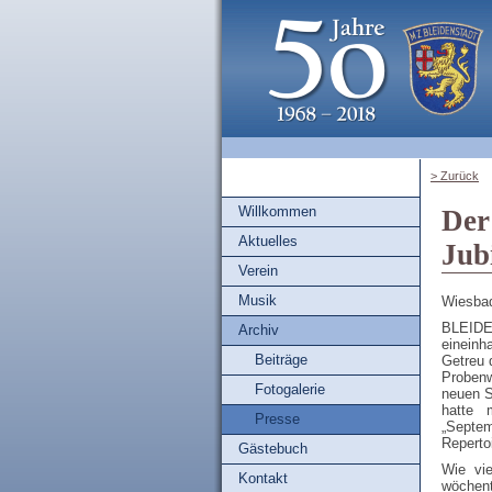
> Zurück
Willkommen
Der
Aktuelles
Jub
Verein
Musik
Wiesbad
BLEIDE
Archiv
eineinh
Beiträge
Getreu 
Probenw
Fotogalerie
neuen S
hatte 
Presse
„Septem
Reperto
Gästebuch
Wie vi
Kontakt
wöchent