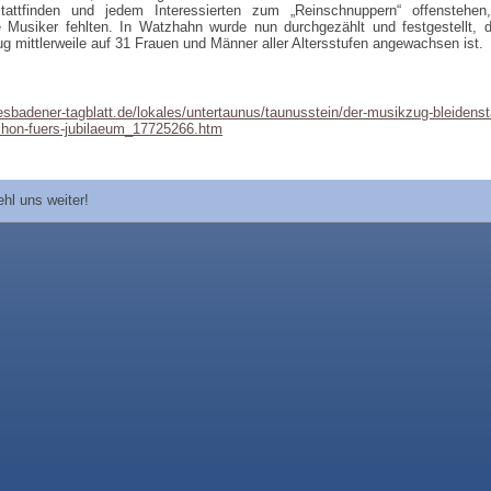
tattfinden und jedem Interessierten zum „Reinschnuppern“ offenstehen
 Musiker fehlten. In Watzhahn wurde nun durchgezählt und festgestellt, 
g mittlerweile auf 31 Frauen und Männer aller Altersstufen angewachsen ist.
sbadener-tagblatt.de/lokales/untertaunus/taunusstein/der-musikzug-bleidenst
chon-fuers-jubilaeum_17725266.htm
pfiehl uns weiter!