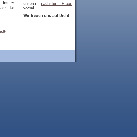
, immer
unserer
nächsten Probe
dass der
vorbei.
Wir freuen uns auf Dich!
adt-