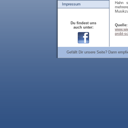
Hahn s
Impressum
mehrere
Musikzu
Du findest uns
Quelle:
auch unter:
www.wie
probt-s
Gefällt Dir unsere Seite? Dann em