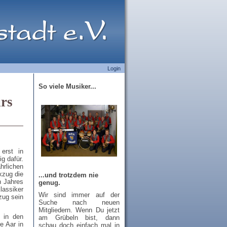
Login
So viele Musiker...
ürs
erst in
g dafür.
hrlichen
kzug die
...und trotzdem nie
n Jahres
genug.
assiker
Wir sind immer auf der
zug sein
Suche nach neuen
Mitgliedern. Wenn Du jetzt
 in den
am Grübeln bist, dann
e Aar in
schau doch einfach mal in