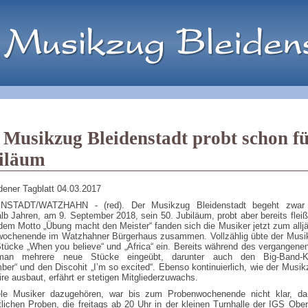
 Musikzug Bleidenstadt probt schon f
iläum
ener Tagblatt
04.03.2017
NSTADT/WATZHAHN - (red). Der Musikzug Bleidenstadt begeht zwar 
alb Jahren, am 9. September 2018, sein 50. Jubiläum, probt aber bereits fleißi
dem Motto „Übung macht den Meister“ fanden sich die Musiker jetzt zum alljä
ochenende im Watzhahner Bürgerhaus zusammen. Vollzählig übte der Musi
tücke „When you believe“ und „Africa“ ein. Bereits während des vergangene
man mehrere neue Stücke eingeübt, darunter auch den Big-Band-Kl
ber“ und den Discohit „I’m so excited“. Ebenso kontinuierlich, wie der Musik
ire ausbaut, erfährt er stetigen Mitgliederzuwachs.
ele Musiker dazugehören, war bis zum Probenwochenende nicht klar, da
lichen Proben, die freitags ab 20 Uhr in der kleinen Turnhalle der IGS Ober