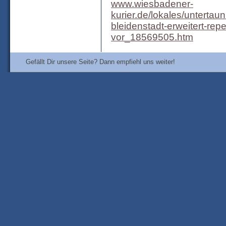
www.wiesbadener-
kurier.de/lokales/untertau
bleidenstadt-erweitert-reper
vor_18569505.htm
Gefällt Dir unsere Seite? Dann empfiehl uns weiter!