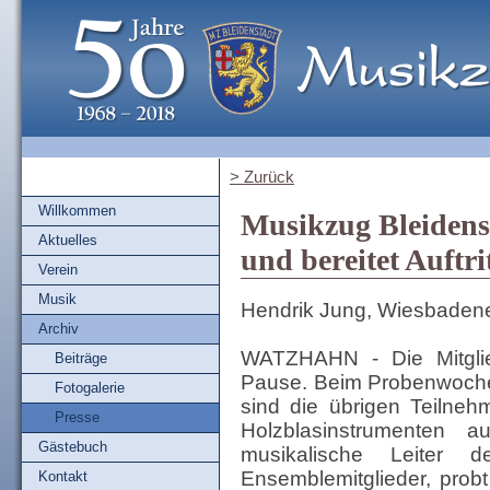
> Zurück
Willkommen
Musikzug Bleidenst
Aktuelles
und bereitet Auftri
Verein
Musik
Hendrik Jung, Wiesbadene
Archiv
WATZHAHN - Die Mitgli
Beiträge
Pause. Beim Probenwoche
Fotogalerie
sind die übrigen Teilneh
Presse
Holzblasinstrumenten a
Gästebuch
musikalische Leiter 
Ensemblemitglieder, prob
Kontakt