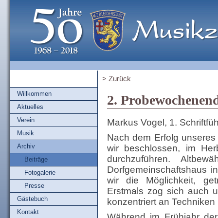
> Zurück
Willkommen
2. Probewochenend
Aktuelles
Verein
Markus Vogel, 1. Schriftfüh
Musik
Nach dem Erfolg unsere
Archiv
wir beschlossen, im He
durchzuführen. Altbe
Beiträge
Dorfgemeinschaftshaus in
Fotogalerie
wir die Möglichkeit, ge
Presse
Erstmals zog sich auch 
Gästebuch
konzentriert an Techniken
Kontakt
Während im Frühjahr der 